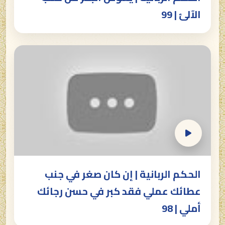
الآلئ | 99
الحكم الربانية | إن كان صغر في جنب
عطائك عملي فقد كبر في حسن رجائك
أملي | 98