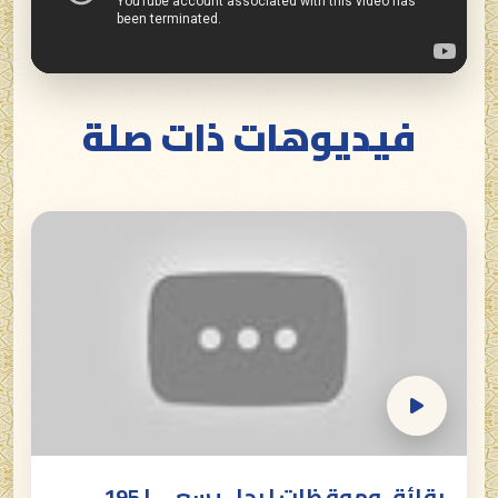
فيديوهات ذات صلة
رقائق وموقظات | رجل يسعى | 195