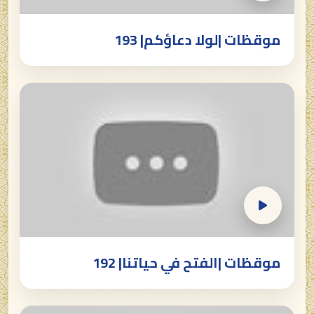
موقظات |لولا دعاؤكم| 193
موقظات |الفتح في حياتنا| 192