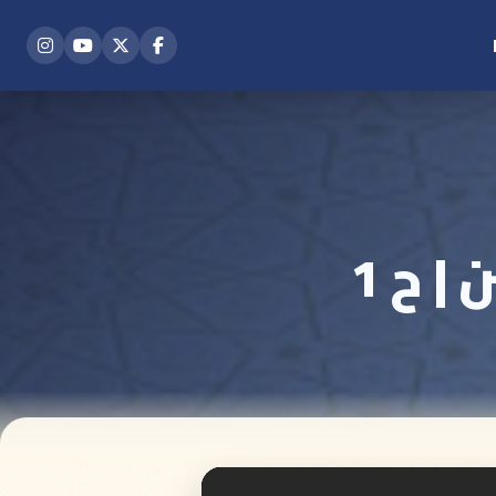
| ح 1