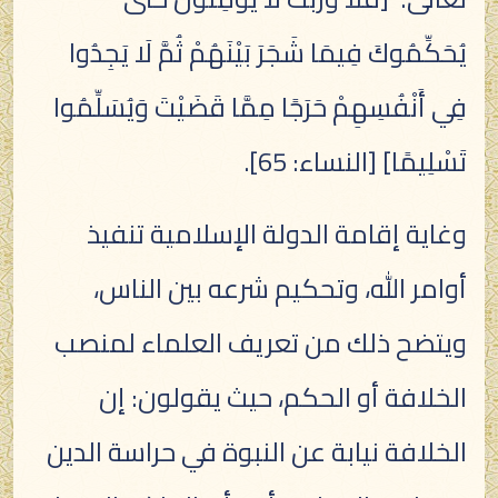
يُحَكِّمُوكَ فِيمَا شَجَرَ بَيْنَهُمْ ثُمَّ لَا يَجِدُوا
فِي أَنْفُسِهِمْ حَرَجًا مِمَّا قَضَيْتَ وَيُسَلِّمُوا
تَسْلِيمًا] [النساء: 65].
وغاية إقامة الدولة الإسلامية تنفيذ
أوامر الله، وتحكيم شرعه بين الناس،
ويتضح ذلك من تعريف العلماء لمنصب
الخلافة أو الحكم، حيث يقولون: إن
الخلافة نيابة عن النبوة في حراسة الدين