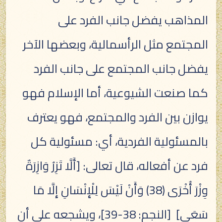
المذاهب يفضل جانب الفرد على
المجتمع مثل الرأسمالية، وبعضها الآخر
يفضل جانب المجتمع على جانب الفرد
كما صنعت الشيوعية، أما الإسلام فهو
يوازن بين الفرد والمجتمع، فهو يعترف
بالمسئولية الفردية، أي: مسئولية كل
فرد عن أفعاله، قال تعالى: [أَلَّا تَزِرُ وَازِرَةٌ
وِزْرَ أُخْرَى (38) وَأَنْ لَيْسَ لِلْإِنْسَانِ إِلَّا مَا
سَعَى] [النجم: 38-39]، ويشجعه على أن