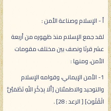
أ - الإسلام وصناعة الأمن :
لقد جمع الإسلام منذ ظهوره من أربعة
عشر قرنًا ونصف بين مختلف مقومات
الأمن، ومنها :
1- الأمن الإيماني، وقوامه الإسلام
والتوحيد والاطمئنان [أَلَا بِذِكْرِ اللَّهِ تَطْمَئِنُّ
الْقُلُوبُ] [ الرعد : 28] .