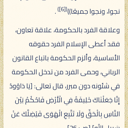
)
[6]
(
نجوا، ونجوا جميعًا))
.
وعلاقة الفرد بالحكومة، علاقة تعاون،
فقد أعطى الإسلام الفرد حقوقه
الأساسية، وألزم الحكومة باتباع القانون
الرباني، وحمى الفرد من تدخل الحكومة
في شئونه دون مبرر، قال تعالى: [يَا دَاوُودُ
إِنَّا جَعَلْنَاكَ خَلِيفَةً فِي الْأَرْضِ فَاحْكُمْ بَيْنَ
النَّاسِ بِالْحَقِّ وَلَا تَتَّبِعِ الْهَوَى فَيُضِلَّكَ عَنْ
سَبِيلِ اللَّه] [ص: 26].