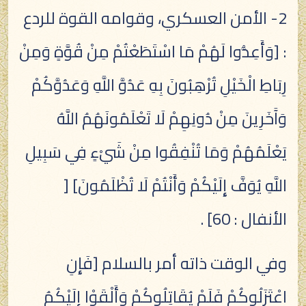
2- الأمن العسكري، وقوامه القوة للردع
: [وَأَعِدُّوا لَهُمْ مَا اسْتَطَعْتُمْ مِنْ قُوَّةٍ وَمِنْ
رِبَاطِ الْخَيْلِ تُرْهِبُونَ بِهِ عَدُوَّ اللَّهِ وَعَدُوَّكُمْ
وَآَخَرِينَ مِنْ دُونِهِمْ لَا تَعْلَمُونَهُمُ اللَّهُ
يَعْلَمُهُمْ وَمَا تُنْفِقُوا مِنْ شَيْءٍ فِي سَبِيلِ
اللَّهِ يُوَفَّ إِلَيْكُمْ وَأَنْتُمْ لَا تُظْلَمُونَ] [
الأنفال : 60] .
وفي الوقت ذاته أمر بالسلام [فَإِنِ
اعْتَزَلُوكُمْ فَلَمْ يُقَاتِلُوكُمْ وَأَلْقَوْا إِلَيْكُمُ