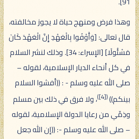
91].
وهذا فرض ومنهج حياة لا يجوز مخالفته،
قال تعالى: [وَأَوْفُوا بِالْعَهْدِ إِنَّ الْعَهْدَ كَانَ
مَسْئُولًا] [الإسراء: 34]. وذلك لنشر السلام
في كل أنحاء الديار الإسلامية، لقوله –
صلى الله عليه وسلم - : ((أفشوا السلام
)
[4]
(
بينكم))
، ولا فرق في ذلك بين مسلم
وذِمِّي من رعايا الدولة الإسلامية، لقوله
– صلى الله عليه وسلم -: ((إن الله جعل