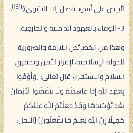
)
[3]
(
لأبيض على أسود فضل إلا بالتقوى))
.
3- الوفاء بالعهود الداخلية والخارجية:
وهذا من الخصائص اللازمة والضرورية
للدولة الإسلامية، لإقرار الأمن وتحقيق
السلام والاستقرار، قال تعالى: [وَأَوْفُوا
بِعَهْدِ اللَّهِ إِذَا عَاهَدْتُمْ وَلَا تَنْقُضُوا الْأَيْمَانَ
بَعْدَ تَوْكِيدِهَا وَقَدْ جَعَلْتُمُ اللَّهَ عَلَيْكُمْ
كَفِيلًا إِنَّ اللَّهَ يَعْلَمُ مَا تَفْعَلُونَ] [النحل: