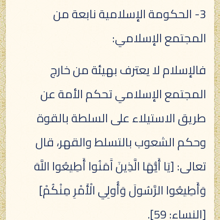
3- الحكومة الإسلامية نابعة من
المجتمع الإسلامي:
فالإسلام لا يعترف بهيئة من خارج
المجتمع الإسلامي تحكم الأمة عن
طريق الاستيلاء على السلطة بالقوة
وحكم الشعوب بالتسلط والقهر، قال
تعالى: [يَا أَيُّهَا الَّذِينَ آَمَنُوا أَطِيعُوا اللَّهَ
وَأَطِيعُوا الرَّسُولَ وَأُولِي الْأَمْرِ مِنْكُمْ]
[النساء: 59].