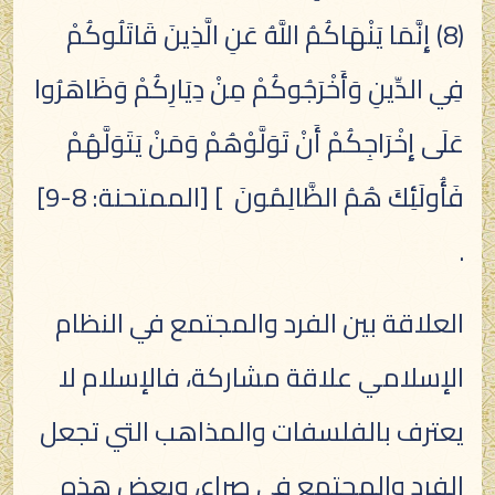
(8) إِنَّمَا يَنْهَاكُمُ اللَّهُ عَنِ الَّذِينَ قَاتَلُوكُمْ
فِي الدِّينِ وَأَخْرَجُوكُمْ مِنْ دِيَارِكُمْ وَظَاهَرُوا
عَلَى إِخْرَاجِكُمْ أَنْ تَوَلَّوْهُمْ وَمَنْ يَتَوَلَّهُمْ
فَأُولَئِكَ هُمُ الظَّالِمُونَ ] [الممتحنة: 8-9]
.
العلاقة بين الفرد والمجتمع في النظام
الإسلامي علاقة مشاركة، فالإسلام لا
يعترف بالفلسفات والمذاهب التي تجعل
الفرد والمجتمع في صراع، وبعض هذه