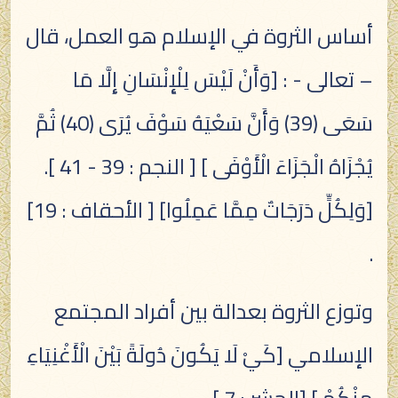
أساس الثروة في الإسلام هو العمل، قال
– تعالى - : [وَأَنْ لَيْسَ لِلْإِنْسَانِ إِلَّا مَا
سَعَى (39) وَأَنَّ سَعْيَهُ سَوْفَ يُرَى (40) ثُمَّ
يُجْزَاهُ الْجَزَاءَ الْأَوْفَى ] [ النجم : 39 - 41 ].
[وَلِكُلٍّ دَرَجَاتٌ مِمَّا عَمِلُوا] [ الأحقاف : 19]
.
وتوزع الثروة بعدالة بين أفراد المجتمع
الإسلامي [كَيْ لَا يَكُونَ دُولَةً بَيْنَ الْأَغْنِيَاءِ