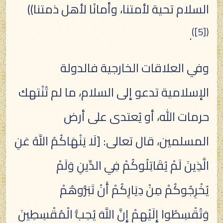
السلام تحية لأمتنا، وأمانًا لأهل ذمتنا))
)
[5]
(
.
وفي العلاقات الخارجية فالدولة
الإسلامية تدعو إلى السلام، ما لم تُنْتهك
حرمات الله، أو يُعتدى على أرض
المسلمين، قال تعالى: [لَا يَنْهَاكُمُ اللَّهُ عَنِ
الَّذِينَ لَمْ يُقَاتِلُوكُمْ فِي الدِّينِ وَلَمْ
يُخْرِجُوكُمْ مِنْ دِيَارِكُمْ أَنْ تَبَرُّوهُمْ
وَتُقْسِطُوا إِلَيْهِمْ إِنَّ اللَّهَ يُحِبُّ الْمُقْسِطِينَ