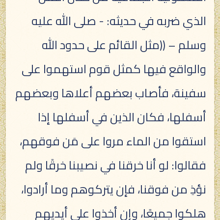
الذي ضربه في حديثه: - صلى الله عليه
وسلم – ((مثل القائم على حدود الله
والواقع فيها كمثل قوم استهموا على
سفينة، فأصاب بعضهم أعلاها وبعضهم
أسفلها، فكان الذين في أسفلها إذا
استقوا من الماء مروا على مَن فوقهم،
فقالوا: لو أنا خرقنا في نصيبنا خرقًا ولم
نؤذِ من فوقنا، فإن يتركوهم وما أرادوا،
هلكوا جميعًا، وإن أخذوا على أيديهم