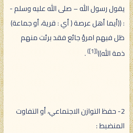
يقول رسول الله – صلى الله عليه وسلم -
: ((أيما أهل عرصة ( أي : قرية، أو جماعة)
ظل فيهم امرؤ جائع فقد برئت منهم
)
[1]
(
ذمة الله))
.
2- حفظ التوازن الاجتماعي، أو التفاوت
المنضبط :