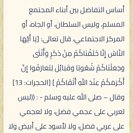
أساس التفاضل بين أبناء المجتمع
المسلم، وليس السلطان، أو الجاه، أو
المركز الاجتماعي، قال تعالى: [يَا أَيُّهَا
النَّاسُ إِنَّا خَلَقْنَاكُمْ مِنْ ذَكَرٍ وَأُنْثَى
وَجَعَلْنَاكُمْ شُعُوبًا وَقَبَائِلَ لِتَعَارَفُوا إِنَّ
أَكْرَمَكُمْ عِنْدَ اللَّهِ أَتْقَاكُمْ ] [الحجرات: 13]
وقال – صلى الله عليه وسلم - : ((ليس
لعربي على عجمي فضل، ولا لعجمي
على عربي فضل، ولا لأسود على أبيض ولا