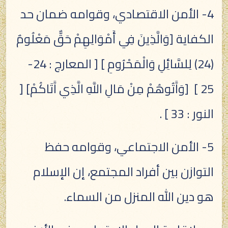
4- الأمن الاقتصادي، وقوامه ضمان حد
الكفاية [وَالَّذِينَ فِي أَمْوَالِهِمْ حَقٌّ مَعْلُومٌ
(24) لِلسَّائِلِ وَالْمَحْرُومِ ] [ المعارج : 24-
25 ] [وَآَتُوهُمْ مِنْ مَالِ اللَّهِ الَّذِي آَتَاكُمْ] [
النور : 33 ] .
5- الأمن الاجتماعي، وقوامه حفظ
التوازن بين أفراد المجتمع، إن الإسلام
هو دين الله المنزل من السماء.