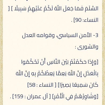
السَّلَمَ فَمَا جَعَلَ اللَّهُ لَكُمْ عَلَيْهِمْ سَبِيلًا ] [
النساء: 90] .
3- الأمن السياسي، وقوامه العدل
والشورى :
[وَإِذَا حَكَمْتُمْ بَيْنَ النَّاسِ أَنْ تَحْكُمُوا
بِالْعَدْلِ إِنَّ اللَّهَ نِعِمَّا يَعِظُكُمْ بِهِ إِنَّ اللَّهَ
كَانَ سَمِيعًا بَصِيرًا] [ النساء : 58]
[وَشَاوِرْهُمْ فِي الْأَمْرِ] [ آل عمران : 159] .